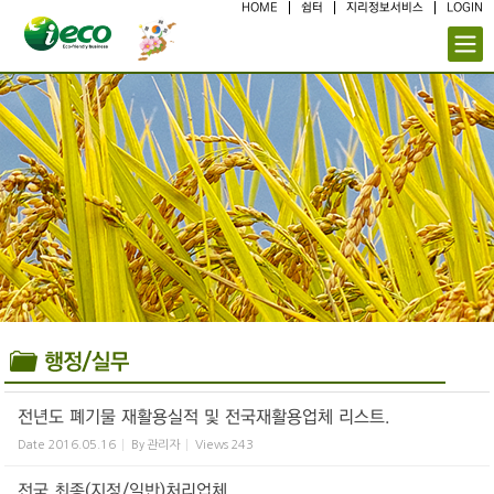
Sketchbook5, 스케치북5
Sketchbook5, 스케치북5
HOME
쉼터
지리정보서비스
LOGIN
전년도 폐기물 재활용실적 및 전국재활용업체 리스트.
Date
2016.05.16
By
관리자
Views
243
전국 최종(지정/일반)처리업체.