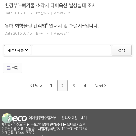
환경부"-폐기물 소각시 다이옥신 발생실태 조사
Date
2016.05.15
By
관리자
Views
238
유해 화학물질 관리법" 안내서 및 해설서-입니다.
Date
2016.05.15
By
관리자
Views
244
검색
목록
Prev
1
2
3
4
Next
이메일무단수집거부
|
관리자 메일보내기
폐기물처리정보 -
▶ 수도권매립지 관리공사
▶ 올바로시스템
수도권환경 대표: 신용승 | 사업자등록번호: 120-01-02764
대표번호: 1544-7282