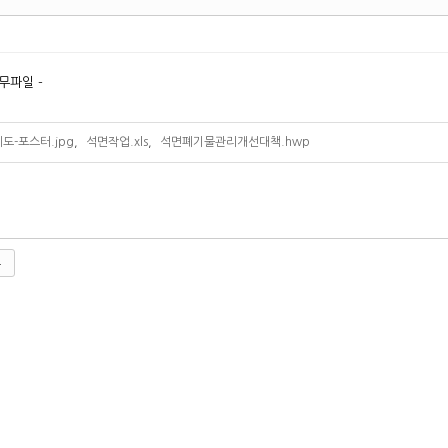
무파일 -
도-포스터.jpg
,
석면작업.xls
,
석면폐기물관리개선대책.hwp