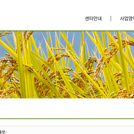
센터안내
사업영
렛 -