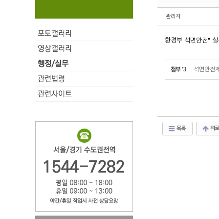
관리자
포토갤러리
환경부 석면안전" 실
영상갤러리
행정/실무
3
첨부
'
'
석면안전제
관련법령
관련사이트
목록
위로